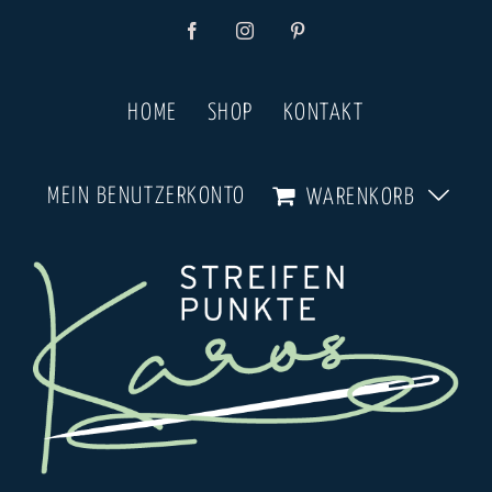
Zum
Facebook
Instagram
Pinterest
Inhalt
springen
HOME
SHOP
KONTAKT
MEIN BENUTZERKONTO
WARENKORB