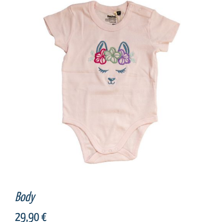
SELECT OPTIONS
/
DETAILS
Body
29,90
€