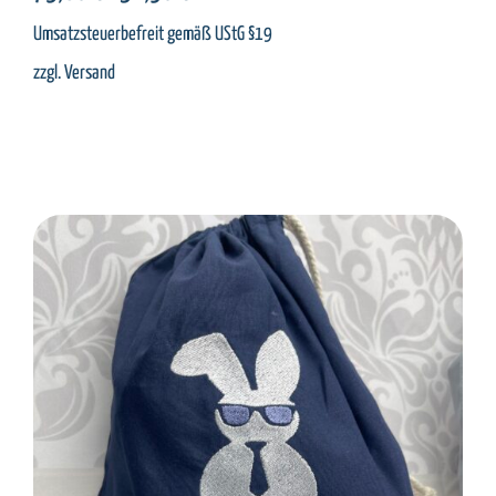
Preis
Preis
Umsatzsteuerbefreit gemäß UStG §19
war:
ist:
zzgl.
Versand
73,80 €
54,90 €.