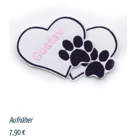
SELECT OPTIONS
/
DETAILS
Aufnäher
7,90
€