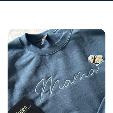
SELECT OPTIONS
/
DETAILS