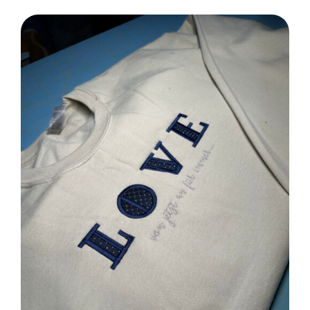
SELECT OPTIONS
/
DETAILS