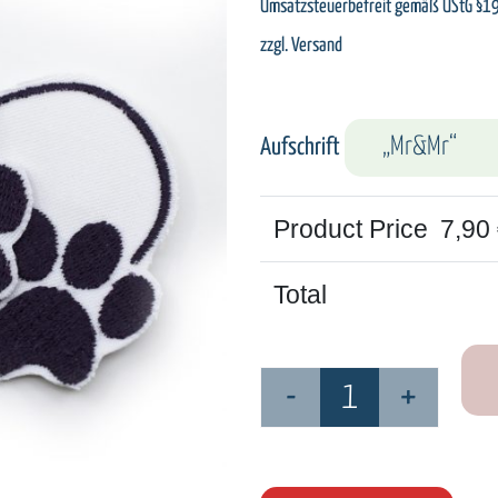
Umsatzsteuerbefreit gemäß UStG §1
zzgl.
Versand
Aufschrift
Product Price
7,90
Total
Aufnäher
Menge