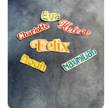
SELECT OPTIONS
/
DETAILS