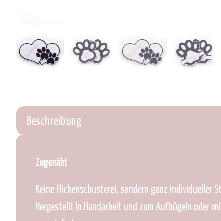
Beschreibung
Zugenäht
Keine Flickenschusterei, sondern ganz individueller St
Hergestellt in Handarbeit und zum Aufbügeln oder mi