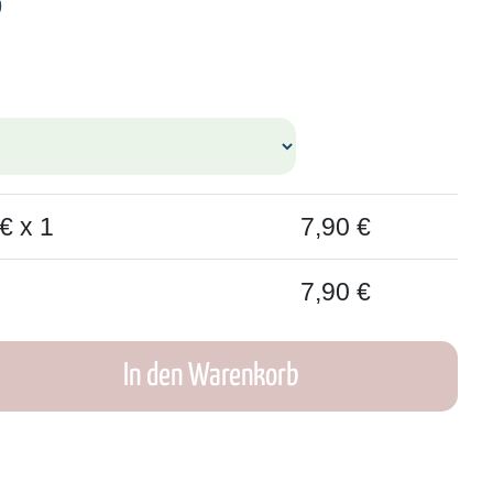
9
€ x 1
7,90
€
7,90
€
In den Warenkorb