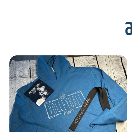
SELECT OPTIONS
/
DETAILS