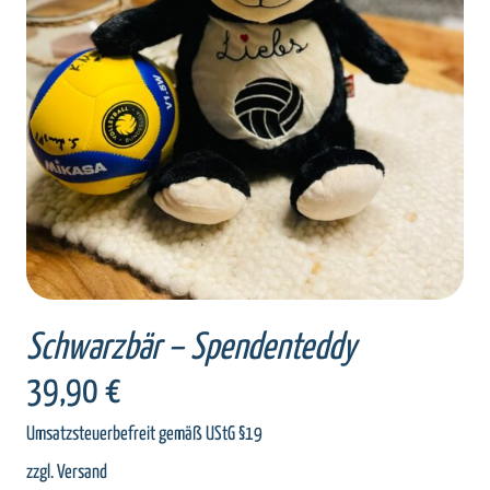
SELECT OPTIONS
/
DETAILS
Schwarzbär – Spendenteddy
39,90
€
Umsatzsteuerbefreit gemäß UStG §19
zzgl.
Versand