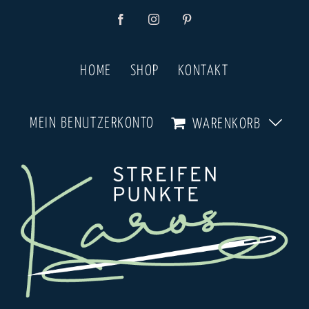
Zum
Facebook
Instagram
Pinterest
Inhalt
springen
HOME
SHOP
KONTAKT
MEIN BENUTZERKONTO
WARENKORB