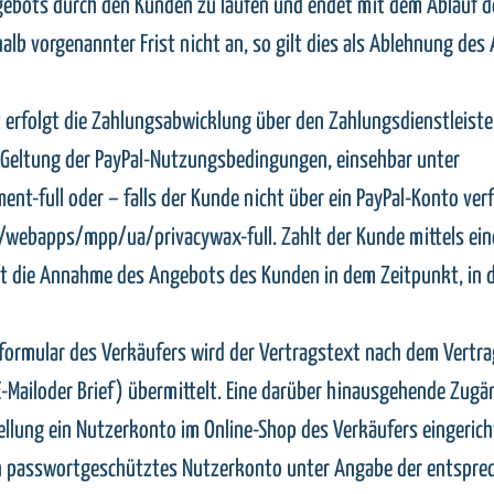
ebots durch den Kunden zu laufen und endet mit dem Ablauf de
lb vorgenannter Frist nicht an, so gilt dies als Ablehnung des
rfolgt die Zahlungsabwicklung über den Zahlungsdienstleister Pa
r Geltung der PayPal-Nutzungsbedingungen, einsehbar unter
full oder – falls der Kunde nicht über ein PayPal-Konto ver
/webapps/mpp/ua/privacywax-full. Zahlt der Kunde mittels eine
tzt die Annahme des Angebots des Kunden in dem Zeitpunkt, in
lformular des Verkäufers wird der Vertragstext nach dem Vert
E-Mailoder Brief) übermittelt. Eine darüber hinausgehende Zug
ellung ein Nutzerkonto im Online-Shop des Verkäufers eingerich
n passwortgeschütztes Nutzerkonto unter Angabe der entspre