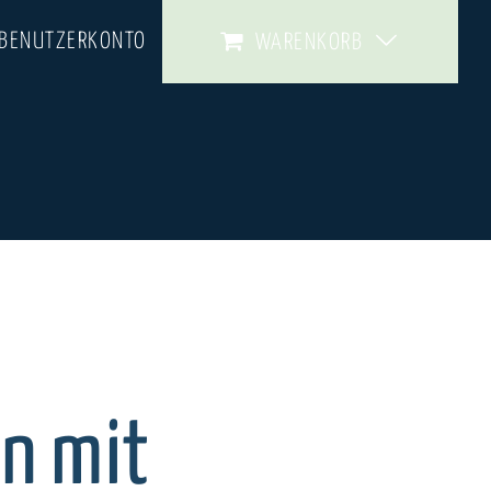
 BENUTZERKONTO
WARENKORB
n mit