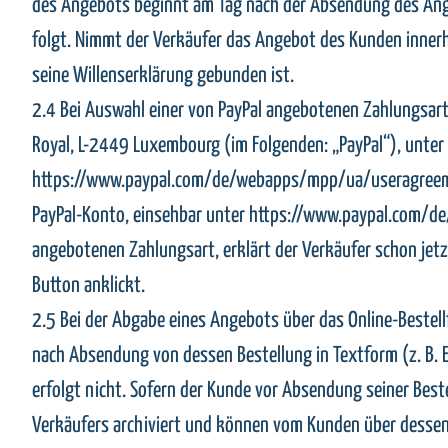
des Angebots beginnt am Tag nach der Absendung des Ang
folgt. Nimmt der Verkäufer das Angebot des Kunden innerha
seine Willenserklärung gebunden ist.
2.4 Bei Auswahl einer von PayPal angebotenen Zahlungsart e
Royal, L-2449 Luxembourg (im Folgenden: „PayPal“), unte
https://www.paypal.com/de/webapps/mpp/ua/useragreement-
PayPal-Konto, einsehbar unter https://www.paypal.com/de
angebotenen Zahlungsart, erklärt der Verkäufer schon je
Button anklickt.
2.5 Bei der Abgabe eines Angebots über das Online-Bestel
nach Absendung von dessen Bestellung in Textform (z. B. 
erfolgt nicht. Sofern der Kunde vor Absendung seiner Best
Verkäufers archiviert und können vom Kunden über desse