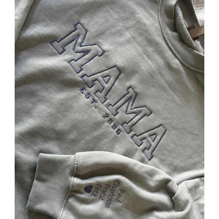
SELECT OPTIONS
/
DETAILS