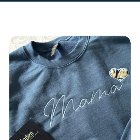
SELECT OPTIONS
/
DETAILS