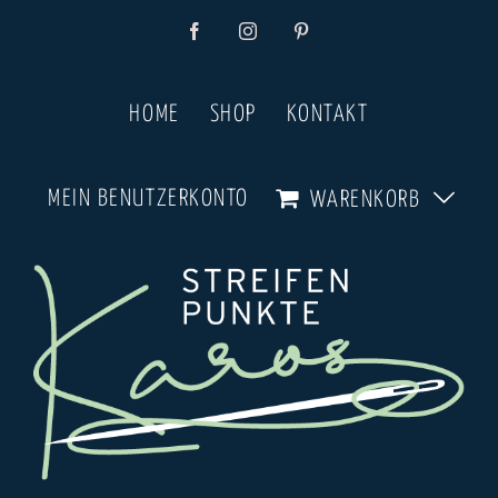
Zum
Facebook
Instagram
Pinterest
Inhalt
springen
HOME
SHOP
KONTAKT
MEIN BENUTZERKONTO
WARENKORB