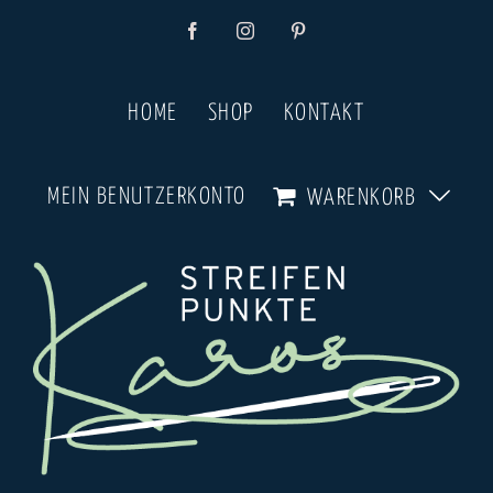
Zum
Facebook
Instagram
Pinterest
Inhalt
springen
HOME
SHOP
KONTAKT
MEIN BENUTZERKONTO
WARENKORB