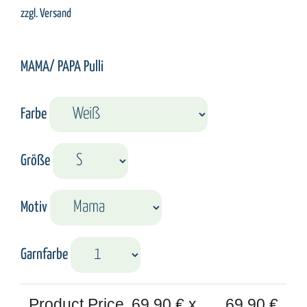
zzgl.
Versand
MAMA/ PAPA Pulli
Farbe
Größe
Motiv
Garnfarbe
Product Price
69,90
€ x
69,90
€