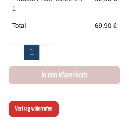
1
Total
69,90
€
MAMA
/
In den Warenkorb
PAPA
Pulli
Menge
Vertrag widerrufen