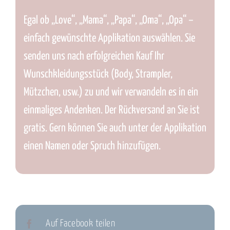
Egal ob „Love“, „Mama“, „Papa“, „Oma“, „Opa“ –
einfach gewünschte Applikation auswählen. Sie
senden uns nach erfolgreichen Kauf Ihr
Wunschkleidungsstück (Body, Strampler,
Mützchen, usw.) zu und wir verwandeln es in ein
einmaliges Andenken. Der Rückversand an Sie ist
gratis. Gern können Sie auch unter der Applikation
einen Namen oder Spruch hinzufügen.
Auf Facebook teilen