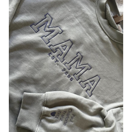
SELECT OPTIONS
/
DETAILS