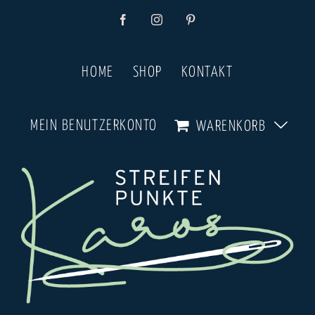
Zum
Facebook
Instagram
Pinterest
Inhalt
springen
HOME
SHOP
KONTAKT
MEIN BENUTZERKONTO
WARENKORB