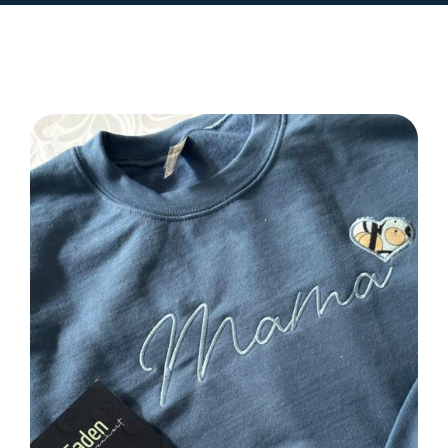
SELECT OPTIONS
/
DETAILS