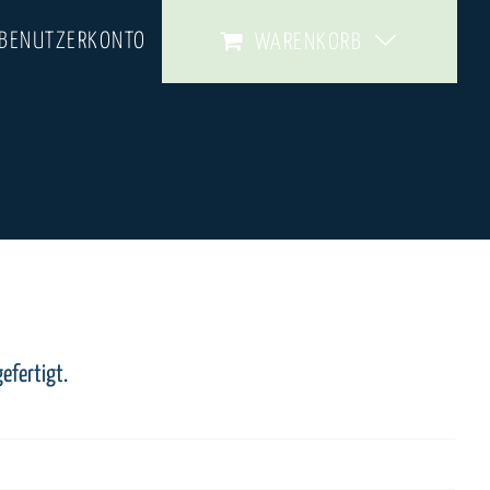
 BENUTZERKONTO
WARENKORB
efertigt.