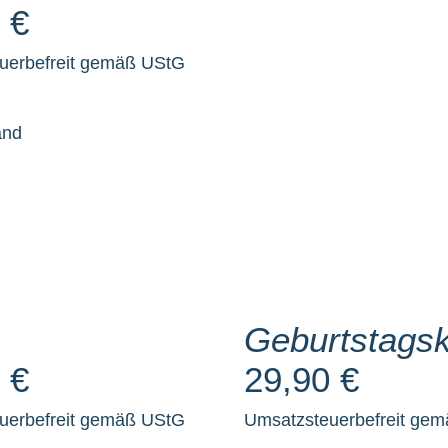
0
€
uerbefreit gemäß UStG
and
SELECT
OPTIONS
/
DETAILS
Geburtstags
0
€
29,90
€
uerbefreit gemäß UStG
Umsatzsteuerbefreit ge