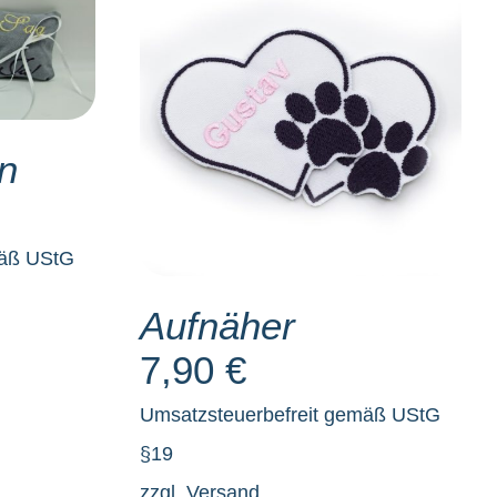
/
SELECT OPTIONS
/
DETAILS
n
mäß UStG
Aufnäher
7,90
€
Umsatzsteuerbefreit gemäß UStG
§19
zzgl.
Versand