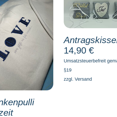
SELECT OPTIONS
DETAILS
Antragskisse
LECT OPTIONS
/
DETAILS
14,90
€
Umsatzsteuerbefreit ge
§19
zzgl.
Versand
kenpulli
eit