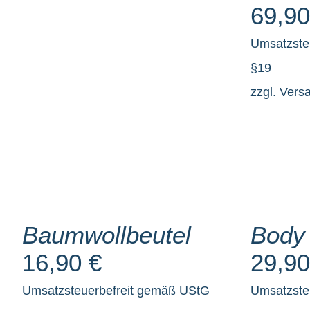
69,9
Umsatzste
§19
zzgl.
Vers
SELECT
SELECT
OPTIONS
OPTIONS
/
/
DETAILS
DETAILS
Baumwollbeutel
Body
16,90
€
29,9
Umsatzsteuerbefreit gemäß UStG
Umsatzste