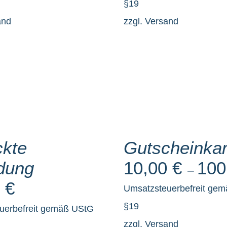
§19
and
zzgl.
Versand
WÄHLE
DEN
BETRAG
DIESES
/
ckte
PRODUKT
Gutscheinkar
DETAILS
WEIST
dung
10,00
€
100
–
MEHRERE
0
€
VARIANTEN
Umsatzsteuerbefreit ge
AUF.
§19
uerbefreit gemäß UStG
DIE
zzgl.
Versand
OPTIONEN