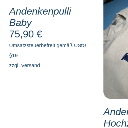
DETAILS
Andenkenpulli
Baby
75,90
€
SE
Umsatzsteuerbefreit gemäß UStG
§19
zzgl.
Versand
Anden
Hochz