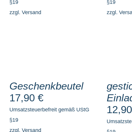
§19
§19
zzgl.
Versand
zzgl.
Vers
SELECT
SELECT
OPTIONS
OPTIONS
/
/
DETAILS
DETAILS
Geschenkbeutel
gesti
17,90
€
Einla
12,9
Umsatzsteuerbefreit gemäß UStG
§19
Umsatzste
zzgl.
Versand
§19