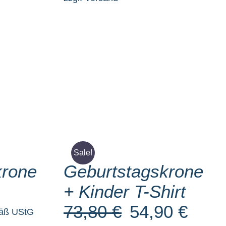
SELECT
OPTIONS
/
Sale!
DETAILS
krone
Geburtstagskrone
+ Kinder T-Shirt
73,80
€
54,90
€
Ursprünglicher
Aktuell
mäß UStG