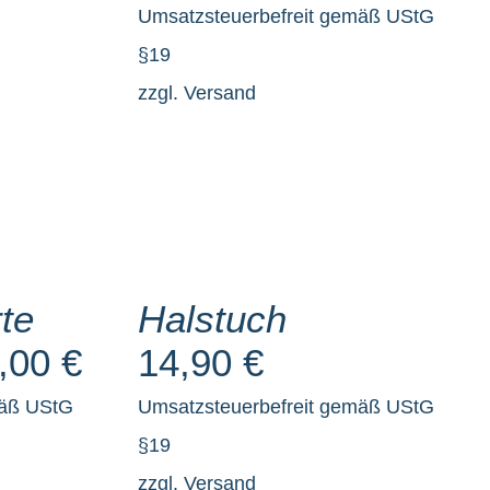
Preis
Preis
Umsatzsteuerbefreit gemäß UStG
war:
ist:
§19
73,80 €
54,90 
zzgl.
Versand
SELECT
OPTIONS
/
DETAILS
te
Halstuch
,00
€
14,90
€
mäß UStG
Umsatzsteuerbefreit gemäß UStG
§19
zzgl.
Versand