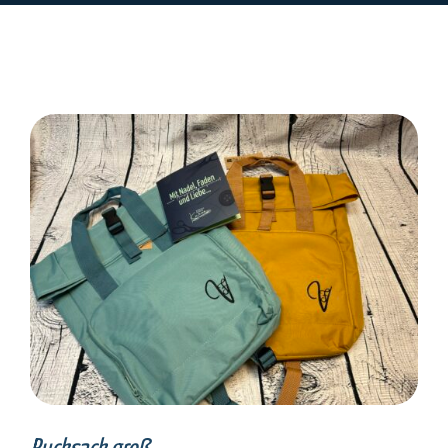
SELECT OPTIONS
/
DETAILS