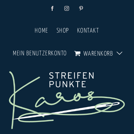
Zum
Facebook
Instagram
Pinterest
Inhalt
springen
HOME
SHOP
KONTAKT
MEIN BENUTZERKONTO
WARENKORB