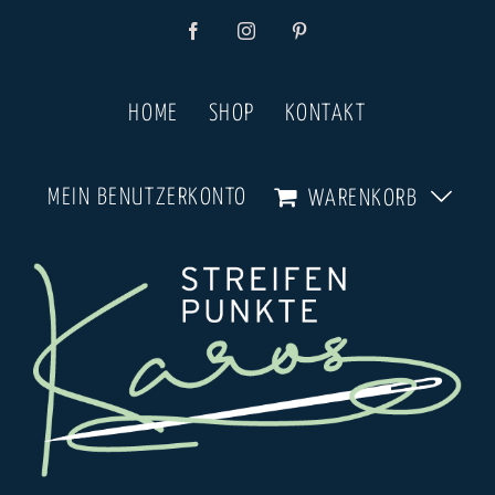
Zum
Facebook
Instagram
Pinterest
Inhalt
springen
HOME
SHOP
KONTAKT
MEIN BENUTZERKONTO
WARENKORB