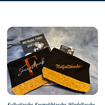
SELECT OPTIONS
/
DETAILS