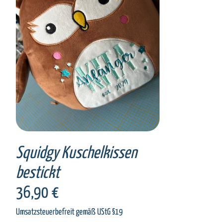
SELECT OPTIONS
/
DETAILS
Squidgy Kuschelkissen
bestickt
36,90
€
Umsatzsteuerbefreit gemäß UStG §19