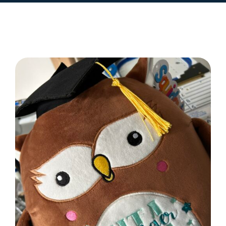
SELECT OPTIONS
/
DETAILS