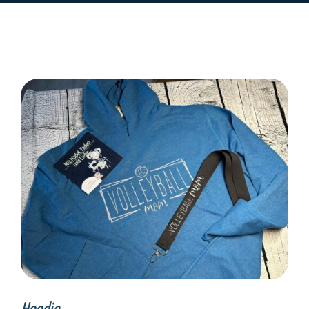
SELECT OPTIONS
/
DETAILS