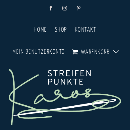
Zum
Facebook
Instagram
Pinterest
Inhalt
springen
HOME
SHOP
KONTAKT
MEIN BENUTZERKONTO
WARENKORB