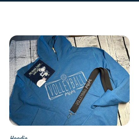
SELECT OPTIONS
/
DETAILS