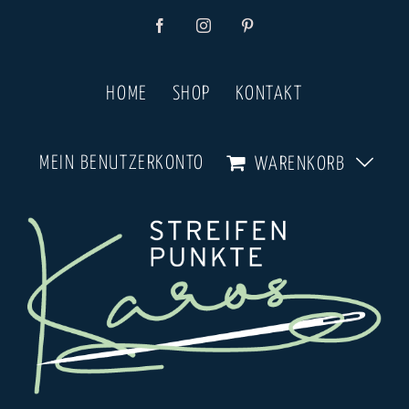
Zum
Facebook
Instagram
Pinterest
Inhalt
springen
HOME
SHOP
KONTAKT
MEIN BENUTZERKONTO
WARENKORB