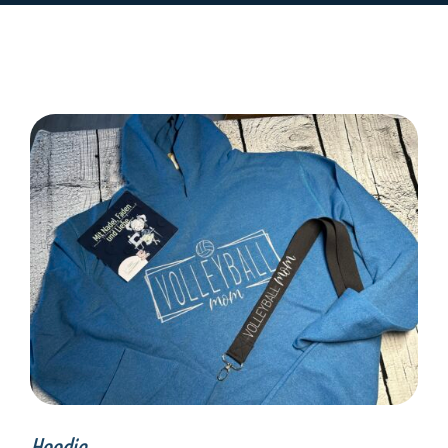
SELECT OPTIONS
/
DETAILS