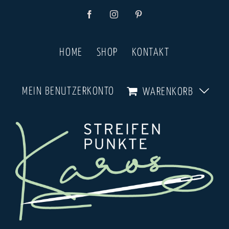
Zum
Facebook
Instagram
Pinterest
Inhalt
springen
HOME
SHOP
KONTAKT
MEIN BENUTZERKONTO
WARENKORB