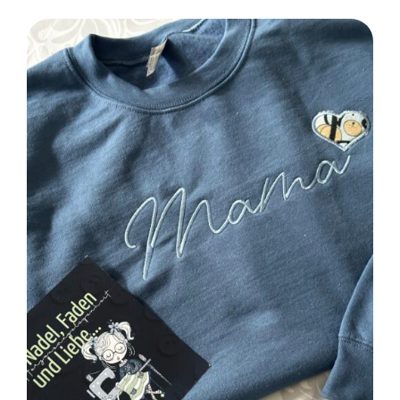
SELECT OPTIONS
/
DETAILS