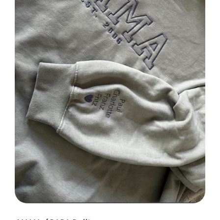
SELECT OPTIONS
/
DETAILS