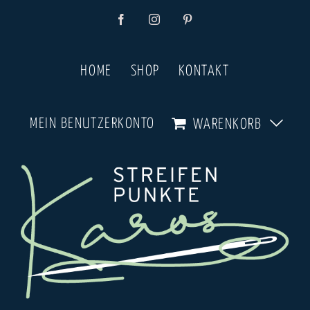
Zum
Facebook
Instagram
Pinterest
Inhalt
springen
HOME
SHOP
KONTAKT
MEIN BENUTZERKONTO
WARENKORB