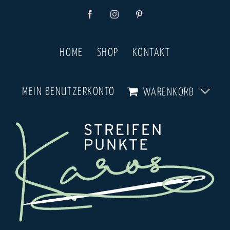
Zum
Facebook
Instagram
Pinterest
Inhalt
springen
HOME
SHOP
KONTAKT
MEIN BENUTZERKONTO
WARENKORB