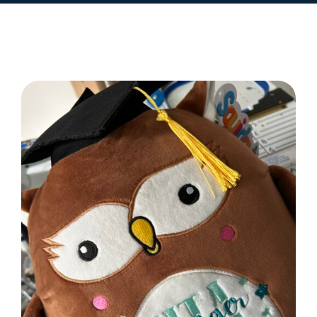
SELECT OPTIONS
/
DETAILS