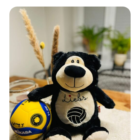
SELECT OPTIONS
/
DETAILS