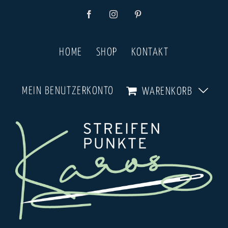
Zum
Facebook
Instagram
Pinterest
Inhalt
springen
HOME
SHOP
KONTAKT
MEIN BENUTZERKONTO
WARENKORB