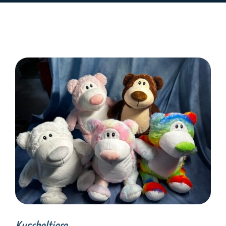
SELECT OPTIONS
/
DETAILS