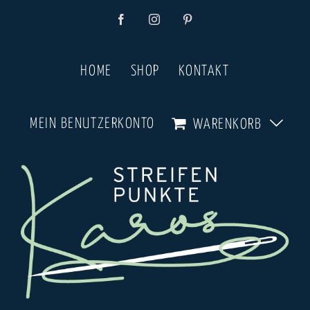
Zum
Facebook
Instagram
Pinterest
Inhalt
springen
HOME
SHOP
KONTAKT
MEIN BENUTZERKONTO
WARENKORB