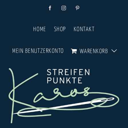
Zum
Facebook
Instagram
Pinterest
Inhalt
springen
HOME
SHOP
KONTAKT
MEIN BENUTZERKONTO
WARENKORB