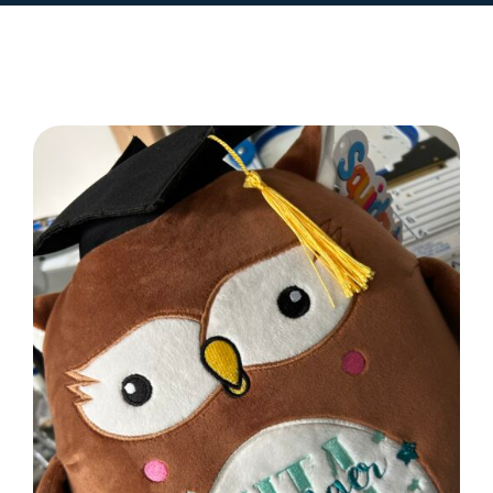
SELECT OPTIONS
/
DETAILS