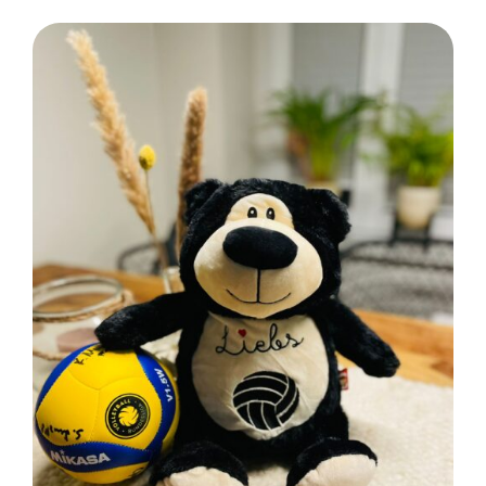
SELECT OPTIONS
/
DETAILS