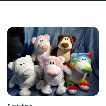
SELECT OPTIONS
/
DETAILS