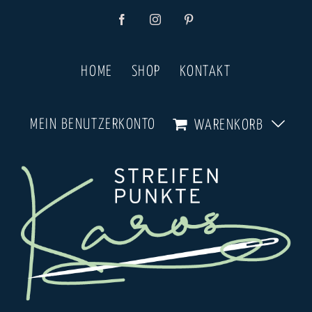
Zum
Facebook
Instagram
Pinterest
Inhalt
springen
HOME
SHOP
KONTAKT
MEIN BENUTZERKONTO
WARENKORB