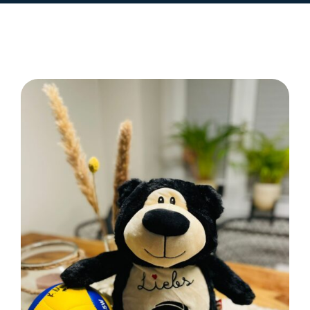
SELECT OPTIONS
/
DETAILS