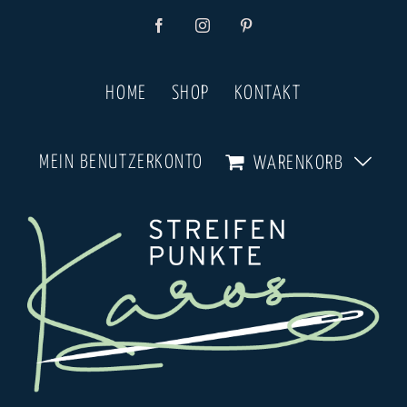
Zum
Facebook
Instagram
Pinterest
Inhalt
springen
HOME
SHOP
KONTAKT
MEIN BENUTZERKONTO
WARENKORB