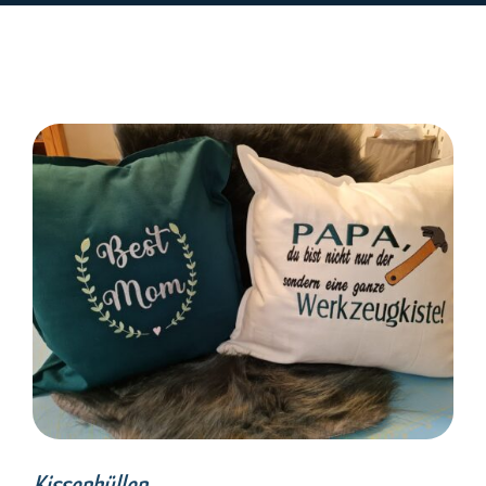
SELECT OPTIONS
/
DETAILS