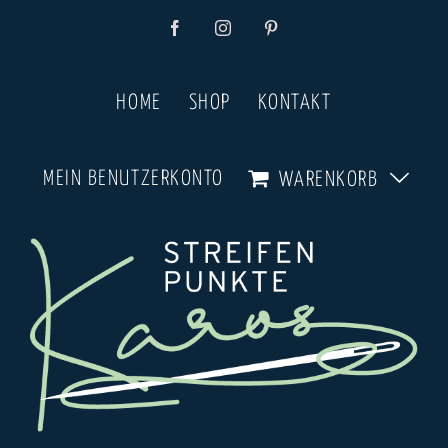
Zum
Facebook
Instagram
Pinterest
Inhalt
springen
HOME
SHOP
KONTAKT
MEIN BENUTZERKONTO
WARENKORB