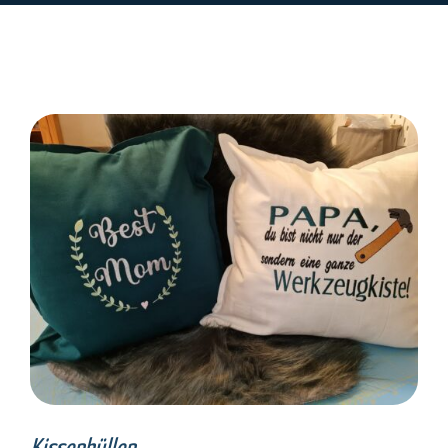
SELECT OPTIONS
/
DETAILS