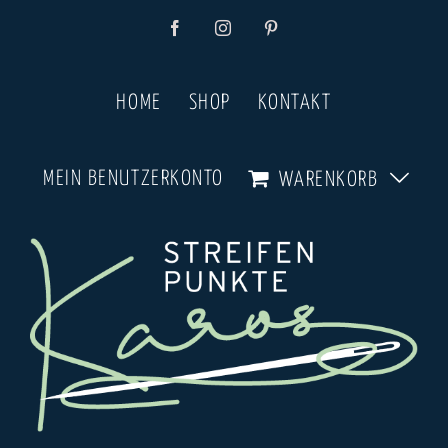
Zum
Facebook
Instagram
Pinterest
Inhalt
springen
HOME
SHOP
KONTAKT
MEIN BENUTZERKONTO
WARENKORB