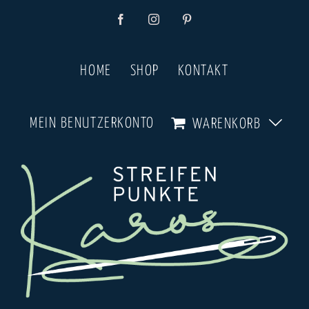
Zum
Facebook
Instagram
Pinterest
Inhalt
springen
HOME
SHOP
KONTAKT
MEIN BENUTZERKONTO
WARENKORB