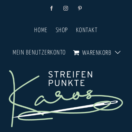
Zum
Facebook
Instagram
Pinterest
Inhalt
springen
HOME
SHOP
KONTAKT
MEIN BENUTZERKONTO
WARENKORB