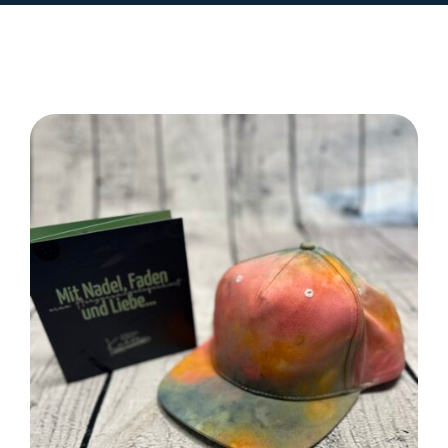
SELECT OPTIONS
/
DETAILS