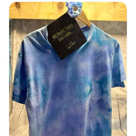
SELECT OPTIONS
/
DETAILS