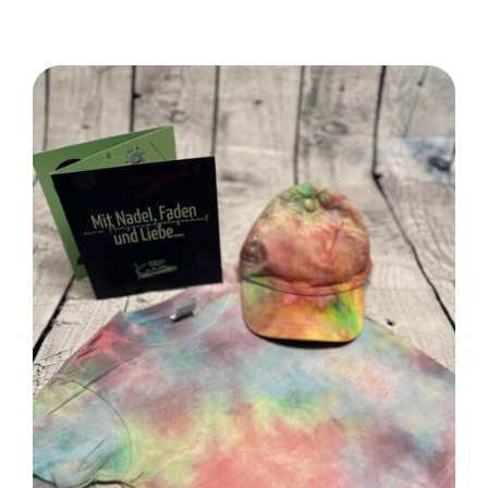
SELECT OPTIONS
/
DETAILS