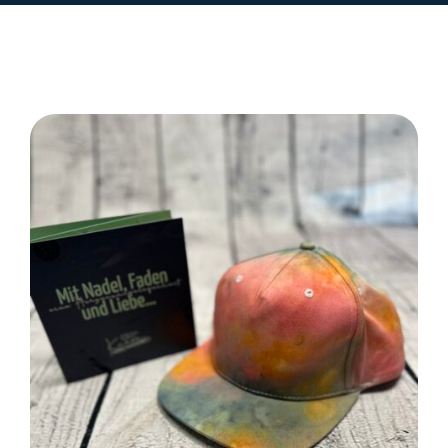
SELECT OPTIONS
/
DETAILS