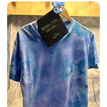
SELECT OPTIONS
/
DETAILS