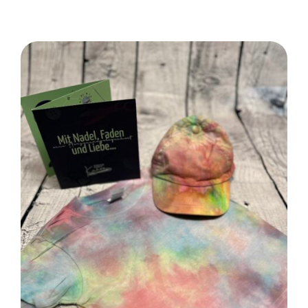
SELECT OPTIONS
/
DETAILS