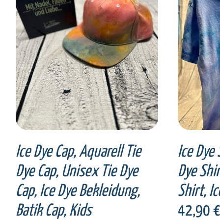
SELECT OPTIONS
/
DETAILS
SEL
Ice Dye Cap, Aquarell Tie
Ice Dye 
Dye Cap, Unisex Tie Dye
Dye Shir
Cap, Ice Dye Bekleidung,
Shirt, I
Batik Cap, Kids
42,90