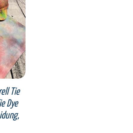
AILS
ell Tie
ie Dye
eidung,