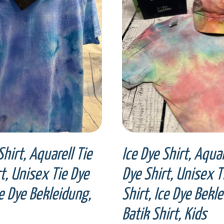
ECT OPTIONS
/
DETAILS
SELECT OPTIONS
/
DET
Shirt, Aquarell Tie
Ice Dye Shirt, Aquar
t, Unisex Tie Dye
Dye Shirt, Unisex T
ce Dye Bekleidung,
Shirt, Ice Dye Bekl
€
Batik Shirt, Kids