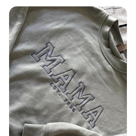
SELECT OPTIONS
/
DETAILS