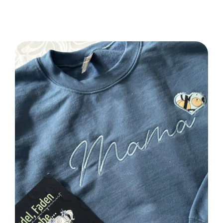
SELECT OPTIONS
/
DETAILS