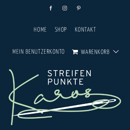
Zum
Facebook
Instagram
Pinterest
Inhalt
springen
HOME
SHOP
KONTAKT
MEIN BENUTZERKONTO
WARENKORB