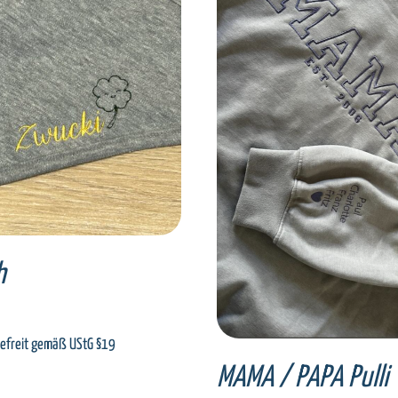
ECT OPTIONS
/
DETAILS
SELECT OPTIONS
/
DET
h
€
efreit gemäß UStG §19
MAMA / PAPA Pulli