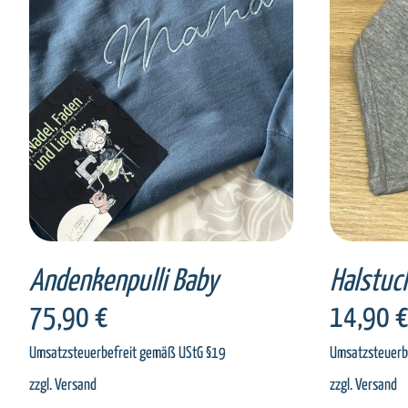
SELECT OPTIONS
/
DETAILS
SEL
Andenkenpulli Baby
Halstuc
75,90
€
14,90
Umsatzsteuerbefreit gemäß UStG §19
Umsatzsteuerb
zzgl.
Versand
zzgl.
Versand