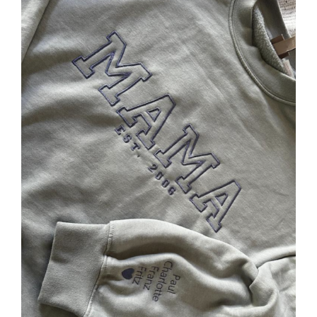
SELECT OPTIONS
/
DETAILS