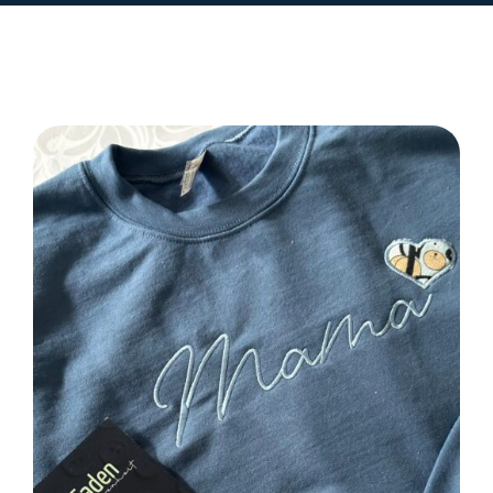
SELECT OPTIONS
/
DETAILS