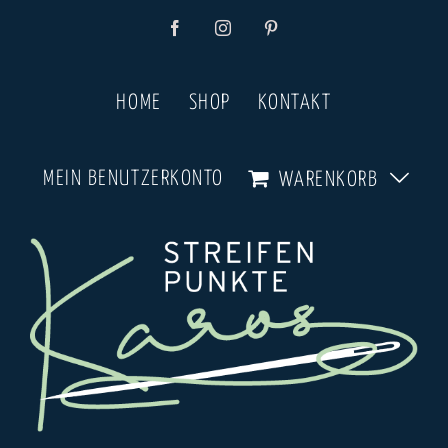
Zum
Facebook
Instagram
Pinterest
Inhalt
springen
HOME
SHOP
KONTAKT
MEIN BENUTZERKONTO
WARENKORB