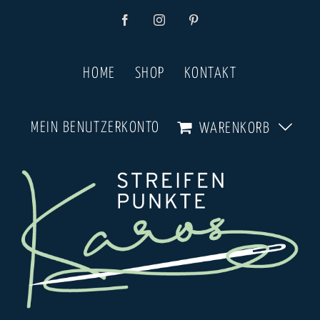
Zum
Facebook
Instagram
Pinterest
Inhalt
springen
HOME
SHOP
KONTAKT
MEIN BENUTZERKONTO
WARENKORB