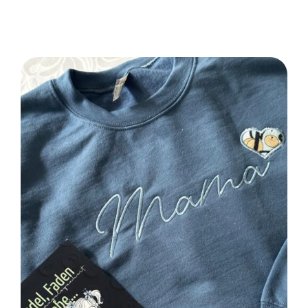
SELECT OPTIONS
/
DETAILS