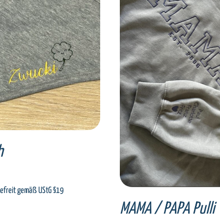
ECT OPTIONS
/
DETAILS
SELECT OPTIONS
/
DET
h
€
efreit gemäß UStG §19
MAMA / PAPA Pulli