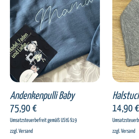
SELECT OPTIONS
/
DETAILS
SEL
Andenkenpulli Baby
Halstuc
75,90
€
14,90
Umsatzsteuerbefreit gemäß UStG §19
Umsatzsteuerb
zzgl.
Versand
zzgl.
Versand