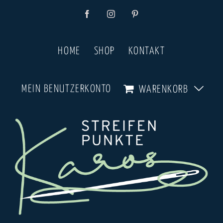
Zum
Facebook
Instagram
Pinterest
Inhalt
springen
HOME
SHOP
KONTAKT
MEIN BENUTZERKONTO
WARENKORB