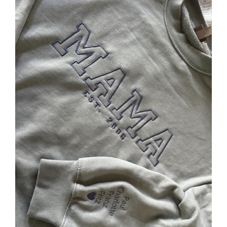
SELECT OPTIONS
/
DETAILS