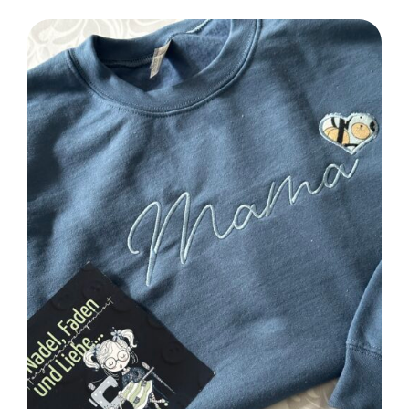
SELECT OPTIONS
/
DETAILS