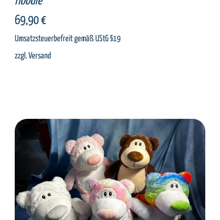
Hoodie
69,90
€
Umsatzsteuerbefreit gemäß UStG §19
zzgl.
Versand
SELECT OPTIONS
/
DETAILS