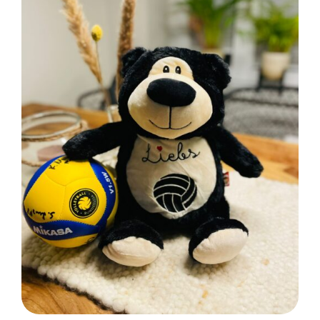
SELECT OPTIONS
/
DETAILS