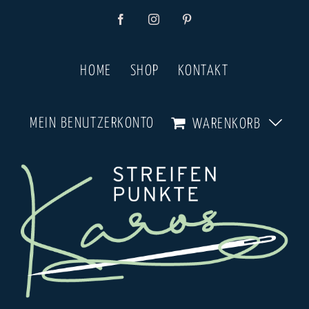
Zum
Facebook
Instagram
Pinterest
Inhalt
springen
HOME
SHOP
KONTAKT
MEIN BENUTZERKONTO
WARENKORB