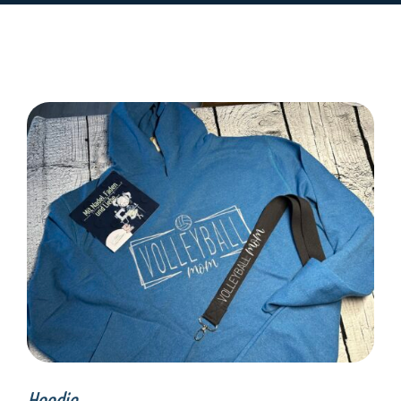
SELECT OPTIONS
/
DETAILS