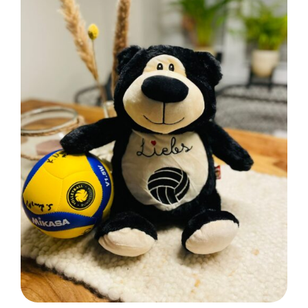
SELECT OPTIONS
/
DETAILS