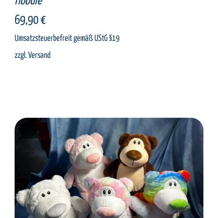
Hoodie
69,90
€
Umsatzsteuerbefreit gemäß UStG §19
zzgl.
Versand
SELECT OPTIONS
/
DETAILS