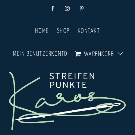
Zum
Facebook
Instagram
Pinterest
Inhalt
springen
HOME
SHOP
KONTAKT
MEIN BENUTZERKONTO
WARENKORB