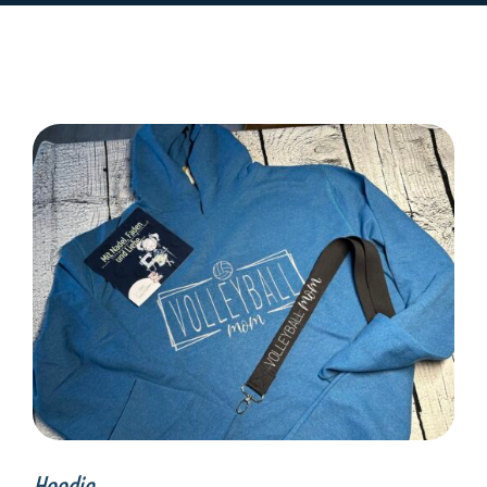
SELECT OPTIONS
/
DETAILS