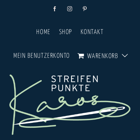
Zum
Facebook
Instagram
Pinterest
Inhalt
springen
HOME
SHOP
KONTAKT
MEIN BENUTZERKONTO
WARENKORB