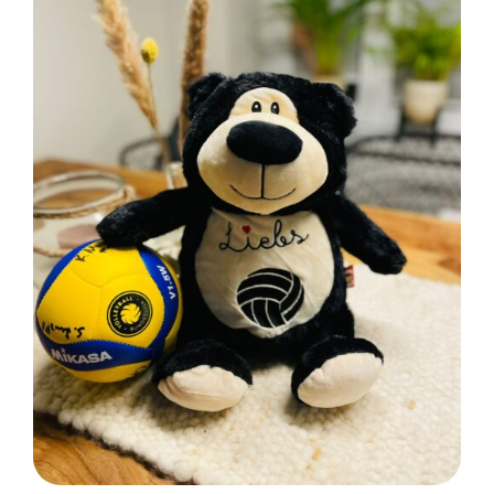
SELECT OPTIONS
/
DETAILS