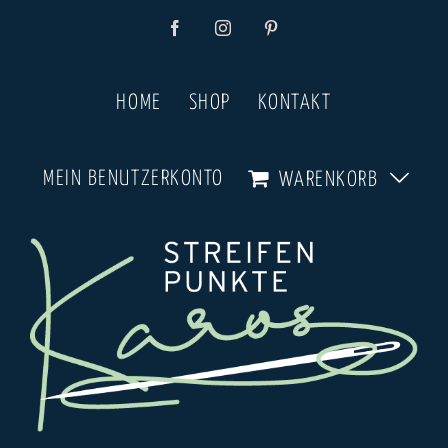
Zum
Facebook
Instagram
Pinterest
Inhalt
springen
HOME
SHOP
KONTAKT
MEIN BENUTZERKONTO
WARENKORB