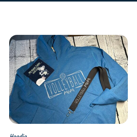
SELECT OPTIONS
/
DETAILS