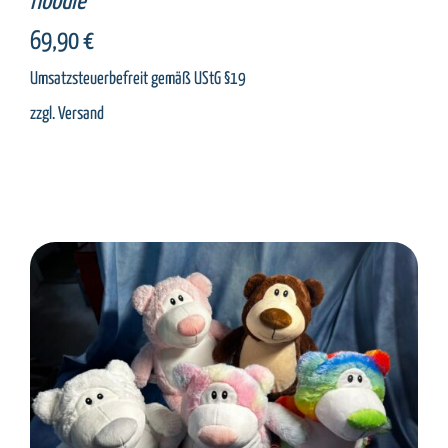
Hoodie
69,90
€
Umsatzsteuerbefreit gemäß UStG §19
zzgl.
Versand
SELECT OPTIONS
/
DETAILS