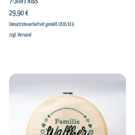
T-Shirt Kids
29,90
€
Umsatzsteuerbefreit gemäß UStG §19
zzgl.
Versand
SELECT OPTIONS
/
DETAILS