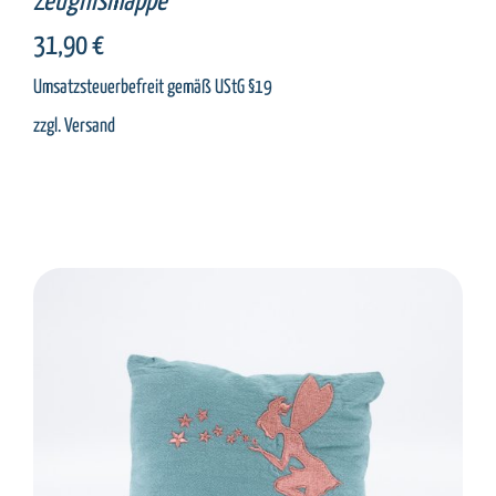
Zeugnismappe
31,90
€
Umsatzsteuerbefreit gemäß UStG §19
zzgl.
Versand
SELECT OPTIONS
/
DETAILS