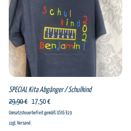
SELECT OPTIONS
/
DETAILS
SPECIAL Kita Abgänger / Schulkind
Ursprünglicher
Aktueller
29,90
€
17,50
€
Preis
Preis
Umsatzsteuerbefreit gemäß UStG §19
war:
ist:
zzgl.
Versand