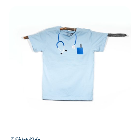
SELECT OPTIONS
/
DETAILS