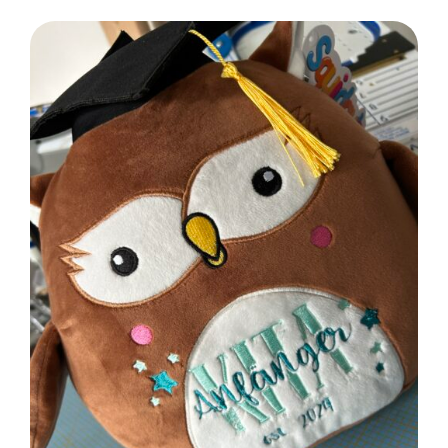
SELECT OPTIONS
/
DETAILS