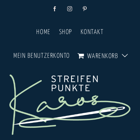
Zum
Facebook
Instagram
Pinterest
Inhalt
springen
HOME
SHOP
KONTAKT
MEIN BENUTZERKONTO
WARENKORB