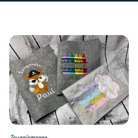
SELECT OPTIONS
/
DETAILS